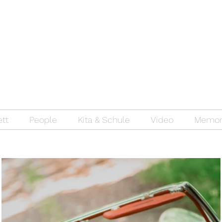
ett
People
Kita & Schule
Video
Memor